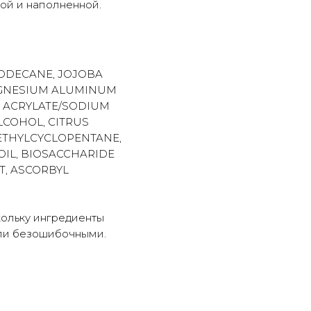
ой и наполненной.
DODECANE, JOJOBA
 MAGNESIUM ALUMINUM
L ACRYLATE/SODIUM
LCOHOL, CITRUS
METHYLCYCLOPENTANE,
 OIL, BIOSACCHARIDE
T, ASCORBYL
кольку ингредиенты
или безошибочными.