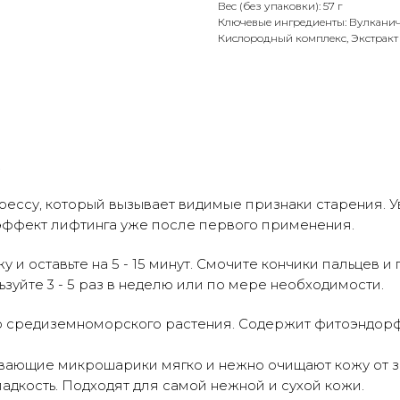
Вес (без упаковки): 57 г
Ключевые ингредиенты: Вулканиче
Кислородный комплекс, Экстракт
.
рессу, который вызывает видимые признаки старения. 
 эффект лифтинга уже после первого применения.
 и оставьте на 5 - 15 минут. Смочите кончики пальцев и
ьзуйте 3 - 5 раз в неделю или по мере необходимости.
о средиземноморского растения. Содержит фитоэндор
ающие микрошарики мягко и нежно очищают кожу от з
ладкость. Подходят для самой нежной и сухой кожи.