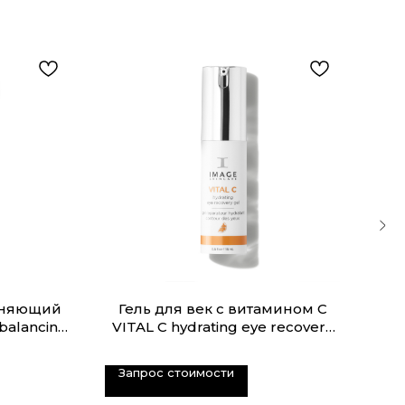
жняющий
Гель для век с витамином С
Ноч
balancing
VITAL C hydrating eye recovery
Ag
omplex
gel
Запрос стоимости
За