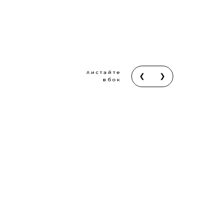
листайте
❮
❯
вбок