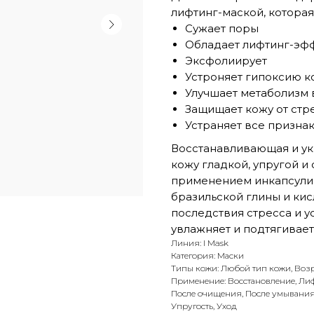
лифтинг-маской, которая
Сужает поры
Обладает лифтинг-эф
Эксфолиирует
Устроняет гипоксию к
Улучшает метаболизм 
Защищает кожу от стр
Устраняет все признак
Восстанавливающая и ук
кожу гладкой, упругой и
применением инкапсулир
бразильской глины и ки
последствия стресса и 
увлажняет и подтягивает
Линия: I Mask
Категория: Маски
Типы кожи: Любой тип кожи, Воз
Применение: Восстановление, Лиф
После очищения, После умывания
Упругость, Уход