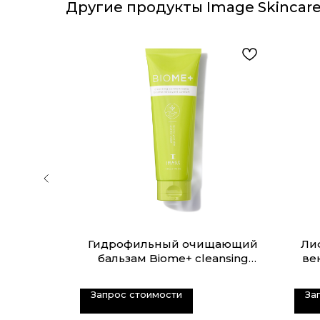
Другие продукты Image Skincar
инолом
Гидрофильный очищающий
Ли
etinol
бальзам Biome+ cleansing
век
comfort balm
Запрос стоимости
За