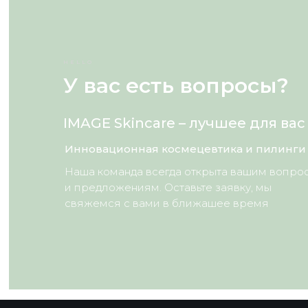
HELLO
У вас есть вопросы?
IMAGE Skincare – лучшее для вас
Инновационная космецевтика и пилинги
Наша команда всегда открыта вашим вопро
и предложениям. Оставьте заявку, мы
свяжемся с вами в ближашее время