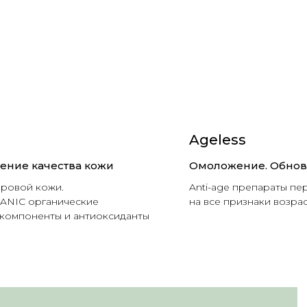
Ageless
шение качества кожи
Омоложение. Обнов
оровой кожи.
Anti-age препараты пе
NIC органические
на все признаки возра
 компоненты и антиоксиданты