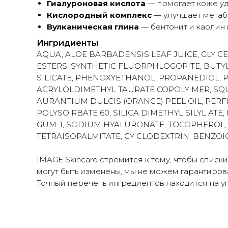
Гиалуроновая кислота
— помогает коже уд
Кислородный комплекс
— улучшает метабо
Вулканическая глина
— бентонит и каолин 
Ингридиенты
AQUA, ALOE BARBADENSIS LEAF JUICE, GLY C
ESTERS, SYNTHETIC FLUORPHLOGOPITE, BUTYL
SILICATE, PHENOXYETHANOL, PROPANEDIOL,
ACRYLOLDIMETHYL TAURATE COPOLY MER, SQU
AURANTIUM DULCIS (ORANGE) PEEL OIL, PE
POLYSO RBATE 60, SILICA DIMETHYL SILYL ATE
GUM-1, SODIUM HYALURONATE, TOCOPHEROL, 
TETRAISOPALMITATE, CY CLODEXTRIN, BENZOI
IMAGE Skincare стремится к тому, чтобы списк
могут быть изменены, мы не можем гарантиров
Точный перечень ингредиентов находится на у