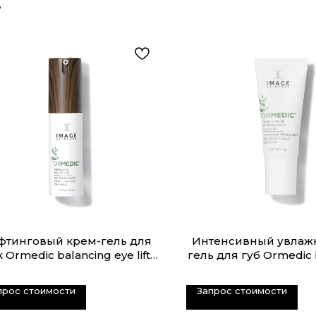
e
фтинговый крем-гель для
Интенсивный увла
 Ormedic balancing eye lift
гель для губ Ormedic 
gel
lip enhancement c
прос стоимости
Запрос стоимости