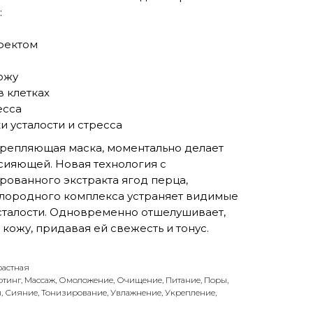
:
фектом
ожу
в клетках
есса
и усталости и стресса
репляющая маска, моментально делает
 сияющей. Новая технология c
ованного экстракта ягод перца,
слородного комплекса устраняет видимые
усталости. Одновременно отшелушивает,
 кожу, придавая ей свежесть и тонус.
растная
тинг, Массаж, Омоложение, Очищение, Питание, Поры,
, Сияние, Тонизирование, Увлажнение, Укрепление,