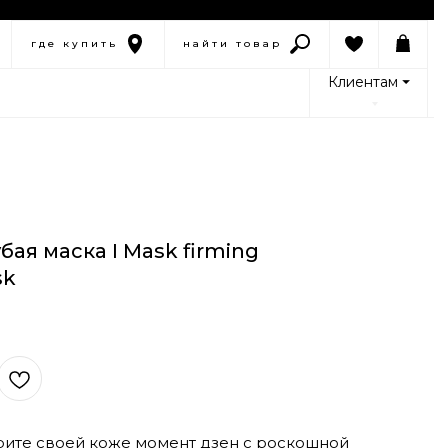
где купить
найти товар
Клиентам ⏷
ая маска I Mask firming
sk
рите своей коже момент дзен с роскошной