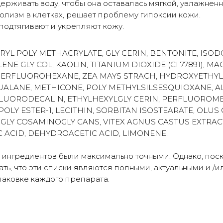
ерживать воду, чтобы она оставалась мягкой, увлажненн
лизм в клетках, решает проблему гипоксии кожи.
подтягивают и укрепляют кожу.
ERYL POLY METHACRYLATE, GLY CERIN, BENTONITE, ISO
ENE GLY COL, KAOLIN, TITANIUM DIOXIDE (CI 77891),
 PERFLUOROHEXANE, ZEA MAYS STRACH, HYDROXYETHY
ALANE, METHICONE, POLY METHYLSILSESQUIOXANE, A
RFLUORODECALIN, ETHYLHEXYLGLY CERIN, PERFLUORO
, POLY ESTER-1, LECITHIN, SORBITAN ISOSTEARATE, OLUS
GLY COSAMINOGLY CANS, VITEX AGNUS CASTUS EXTRAC
C ACID, DEHYDROACETIC ACID, LIMONENE.
и ингредиентов были максимально точными. Однако, пос
ать, что эти списки являются полными, актуальными и /
паковке каждого препарата.