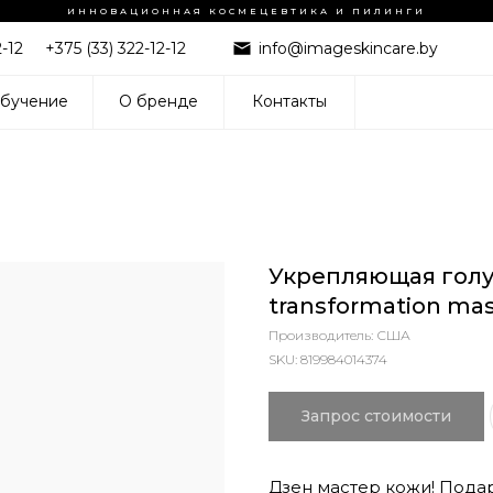
ИННОВАЦИОННАЯ КОСМЕЦЕВТИКА И ПИЛИНГИ
2-12
+375 (33) 322-12-12
info@imageskincare.by
бучение
О бренде
Контакты
Укрепляющая голуб
transformation ma
Производитель: США
SKU:
819984014374
Запрос стоимости
Дзен мастер кожи! Пода