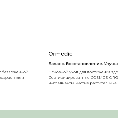
Ormedic
Баланс. Восстановление. Улуч
, обезвоженной
Основной уход для достижения зд
 возрастными
Сертифицированные COSMOS ORGA
ингредиенты, чистые растительные