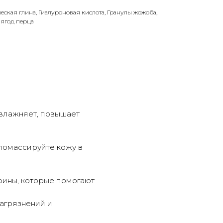
ская глина, Гиалуроновая кислота, Гранулы жожоба,
 ягод перца
Увлажняет, повышает
 помассируйте кожу в
фины, которые помогают
агрязнений и