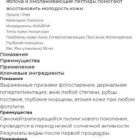
яблока и омолаживающие пептиды помогают
восстановить молодость кожи.
Линия: I Peel
Категория: Пилинги
Ингредиенты: AHA/BHA
Типы кожи: Атоничная
Проблемы кожи: Акне, Гиперпигментация, Пост акне, Фотостарение,
Глубокие морщины
Вес (без упаковки): 59 мл
Показания
Преимущества
Применение
Ключевые ингредиенты
Показания
Выраженные признаки фотостарения, дермальная
гиперпигментация, акне любой степени, рубцы
постакне, глубокие морщины, атония кожи при любом
фототипе.
Преимущества
Самонейтрализующийся пилинг нового поколения,
провидится в период низкой солнечной активности.
Результаты видны после первой процедуры.
Применение