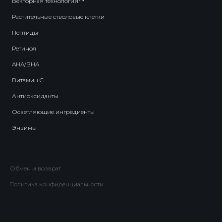
Векторная технология™
Растительные стволовые клетки
Пептиды
Ретинол
AHA/BHA
Витамин C
Антиоксиданты
Осветляющие ингредиенты
Энзимы
Обмен и возврат
Политика конфиденциальности