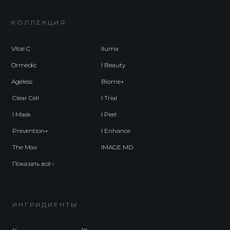
КОЛЛЕКЦИЯ
Vital C
Iluma
Ormedic
I Beauty
Ageless
Biome+
Clear Cell
I Trial
I Mask
I Peel
Prevention+
I Enhance
The Max
IMAGE MD
Показать всё ›
ИНГРИДИЕНТЫ