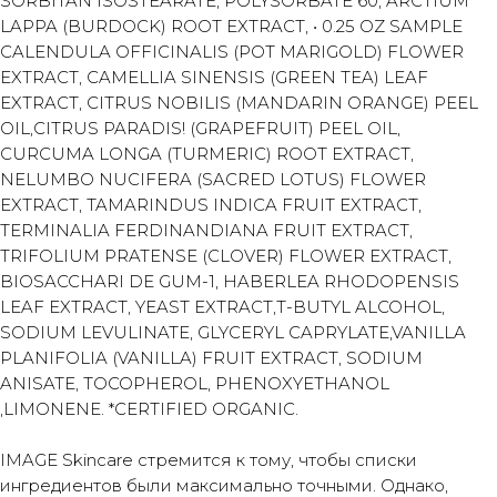
SORBITAN ISOSTEARATE, POLYSORBATE 60, ARCTIUM
LAPPA (BURDOCK) ROOT EXTRACT, • 0.25 OZ SAMPLE
CALENDULA OFFICINALIS (POT MARIGOLD) FLOWER
EXTRACT, CAMELLIA SINENSIS (GREEN TEA) LEAF
EXTRACT, CITRUS NOBILIS (MANDARIN ORANGE) PEEL
OIL,CITRUS PARADIS! (GRAPEFRUIT) PEEL OIL,
CURCUMA LONGA (TURMERIC) ROOT EXTRACT,
NELUMBO NUCIFERA (SACRED LOTUS) FLOWER
EXTRACT, TAMARINDUS INDICA FRUIT EXTRACT,
TERMINALIA FERDINANDIANA FRUIT EXTRACT,
TRIFOLIUM PRATENSE (CLOVER) FLOWER EXTRACT,
BIOSACCHARI DE GUM-1, HABERLEA RHODOPENSIS
LEAF EXTRACT, YEAST EXTRACT,T-BUTYL ALCOHOL,
SODIUM LEVULINATE, GLYCERYL CAPRYLATE,VANILLA
PLANIFOLIA (VANILLA) FRUIT EXTRACT, SODIUM
ANISATE, TOCOPHEROL, PHENOXYETHANOL
,LIMONENE. *CERTIFIED ORGANIC.
IMAGE Skincare стремится к тому, чтобы списки
ингредиентов были максимально точными. Однако,