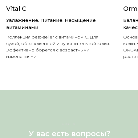
Vital C
Orm
Увлажнение. Питание. Насыщение
Балан
витаминами
качес
Коллекция best-seller с витамином C. Для
Основ
сухой, обезвоженной и чувствительной кожи.
кожи.
Эффективно борется с возрастными
ORGAN
изменениями
расти
HELLO
У вас есть вопросы?