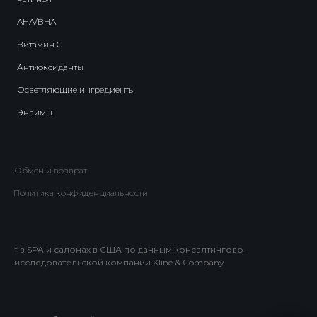
AHA/BHA
Витамин C
Антиоксиданты
Осветляющие ингредиенты
Энзимы
Обмен и возврат
Политика конфиденциальности
* в SPA и салонах в США по данным консалтингово-
исследовательской компании Kline & Company