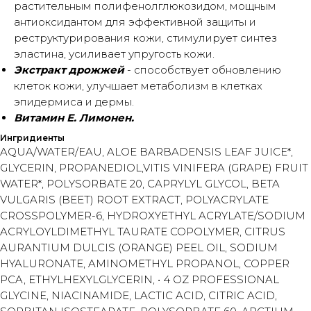
растительным полифенолглюкозидом, мощным
антиоксидантом для эффективной защиты и
реструктурирования кожи, стимулирует синтез
эластина, усиливает упругость кожи.
Экстракт дрожжей
- способствует обновлению
клеток кожи, улучшает метаболизм в клетках
эпидермиса и дермы.
Витамин Е. Лимонен.
Ингридиенты
AQUA/WATER/EAU, ALOE BARBADENSIS LEAF JUICE*,
GLYCERIN, PROPANEDIOL,VITIS VINIFERA (GRAPE) FRUIT
WATER*, POLYSORBATE 20, CAPRYLYL GLYCOL, BETA
VULGARIS (BEET) ROOT EXTRACT, POLYACRYLATE
CROSSPOLYMER-6, HYDROXYETHYL ACRYLATE/SODIUM
ACRYLOYLDIMETHYL TAURATE COPOLYMER, CITRUS
AURANTIUM DULCIS (ORANGE) PEEL OIL, SODIUM
HYALURONATE, AMINOMETHYL PROPANOL, COPPER
PCA, ETHYLHEXYLGLYCERIN, • 4 OZ PROFESSIONAL
GLYCINE, NIACINAMIDE, LACTIC ACID, CITRIC ACID,