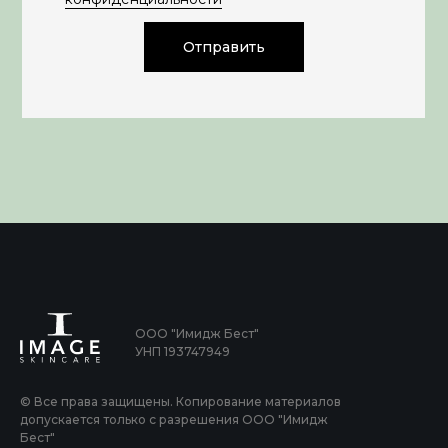
Отправить
ООО "Имидж Бест"
УНП 193747949
© Все права защищены. Копирование материалов
допускается только с разрешения ООО "Имидж
Бест"