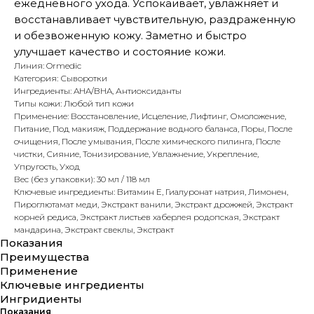
ежедневного ухода. Успокаивает, увлажняет и
восстанавливает чувствительную, раздраженную
и обезвоженную кожу. Заметно и быстро
улучшает качество и состояние кожи.
Линия: Ormedic
Категория: Сыворотки
Ингредиенты: AHA/BHA, Антиоксиданты
Типы кожи: Любой тип кожи
Применение: Восстановление, Исцеление, Лифтинг, Омоложение,
Питание, Под макияж, Поддержание водного баланса, Поры, После
очищения, После умывания, После химического пилинга, После
чистки, Сияние, Тонизирование, Увлажнение, Укрепление,
Упругость, Уход
Вес (без упаковки): 30 мл / 118 мл
Ключевые ингредиенты: Витамин Е, Гиалуронат натрия, Лимонен,
Пироглютамат меди, Экстракт ванили, Экстракт дрожжей, Экстракт
корней редиса, Экстракт листьев хаберлея родопская, Экстракт
мандарина, Экстракт свеклы, Экстракт
Показания
Преимущества
Применение
Ключевые ингредиенты
Ингридиенты
Показания