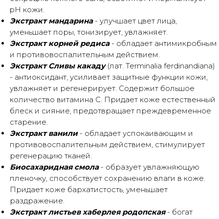
pH кожи.
Экстракт мандарина
- улучшает цвет лица,
уменьшает поры, тонизирует, увлажняет.
Экстракт корней редиса
- обладает антимикробным
и противовоспалительным действием.
Экстракт Сливы какаду
(лат. Terminalia ferdinandiana)
- антиоксидант, усиливает защитные функции кожи,
увлажняет и регенерирует. Содержит большое
количество витамина С. Придает коже естественный
блеск и сияние, предотвращает преждевременное
старение.
Экстракт ванили
- обладает успокаивающим и
противовоспалительным действием, стимулирует
регенерацию тканей.
Биосахаридная смола
- образует увлажняющую
пленочку, способствует сохранению влаги в коже.
Придает коже бархатистость, уменьшает
раздражение.
Экстракт листьев хаберлея родопская
- богат