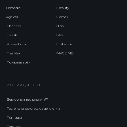
Ormedic
I Beauty
Ageless
Biome+
Clear Cell
I Trial
I Mask
I Peel
Prevention+
I Enhance
The Max
IMAGE MD
Показать всё ›
ИНГРИДИЕНТЫ
Векторная технология™
Растительные стволовые клетки
Пептиды
Ретинол