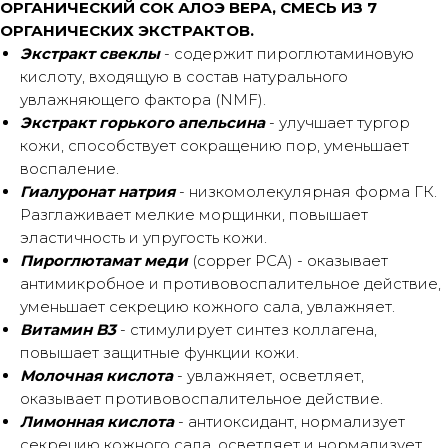
ОРГАНИЧЕСКИЙ СОК АЛОЭ ВЕРА, СМЕСЬ ИЗ 7
ОРГАНИЧЕСКИХ ЭКСТРАКТОВ.
Экстракт свеклы
- содержит пироглютаминовую
кислоту, входящую в состав натурального
увлажняющего фактора (NMF).
Экстракт горького апельсина
- улучшает тургор
кожи, способствует сокращению пор, уменьшает
воспаление.
Гиалуронат натрия
- низкомолекулярная форма ГК.
Разглаживает мелкие морщинки, повышает
эластичность и упругость кожи.
Пироглютамат меди
(copper PCA) - оказывает
антимикробное и противовоспалительное действие,
уменьшает секрецию кожного сала, увлажняет.
Витамин B3
- стимулирует синтез коллагена,
повышает защитные функции кожи.
Молочная кислота
- увлажняет, осветляет,
оказывает противовоспалительное действие.
Лимонная кислота
- антиоксидант, нормализует
секрецию кожного сала, осветляет и нормализует